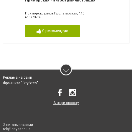
Приморская Райгосадминистрация
Приморск, улица Пролетарская, 110
613773766
Я рекомендую
Реклама на сайті
Франшиза "CitySites"
Автори проєкту
З питань реклами:
rek@citysites.ua