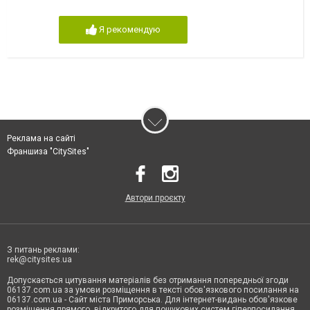
Я рекомендую
Реклама на сайті
Франшиза "CitySites"
Автори проєкту
З питань реклами:
rek@citysites.ua
Допускається цитування матеріалів без отримання попередньої згоди
06137.com.ua за умови розміщення в тексті обов'язкового посилання на
06137.com.ua - Сайт міста Приморська. Для інтернет-видань обов'язкове
розміщення прямого, відкритого для пошукових систем гіперпосилання