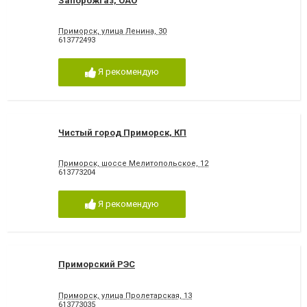
Запорожгаз, ОАО
Приморск, улица Ленина, 30
613772493
Я рекомендую
Чистый город Приморск, КП
Приморск, шоссе Мелитопольское, 12
613773204
Я рекомендую
Приморский РЭС
Приморск, улица Пролетарская, 13
613773035