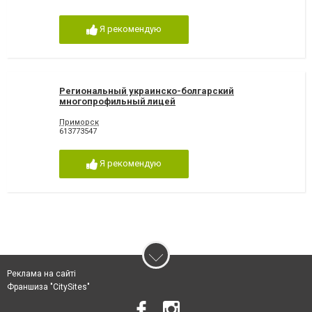
Я рекомендую
Региональный украинско-болгарский
многопрофильный лицей
Приморск
613773547
Я рекомендую
Реклама на сайті
Франшиза "CitySites"