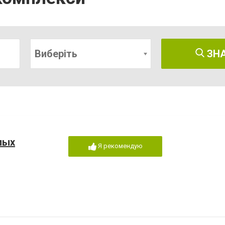
Виберіть
ЗН
лых
Я рекомендую