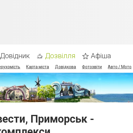
Довідник
Дозвілля
Афіша
ерухомість
Карта міста
Довідкова
Фотозвіти
Авто / Мото
квести, Приморськ -
комплекси