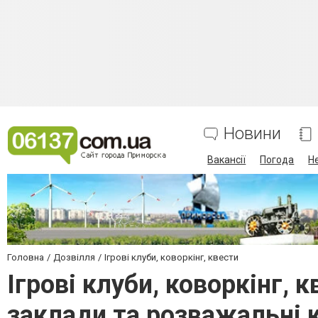
Новини
Вакансії
Погода
Н
Головна
Дозвілля
Ігрові клуби, коворкінг, квести
Ігрові клуби, коворкінг, 
заклади та розважальні 