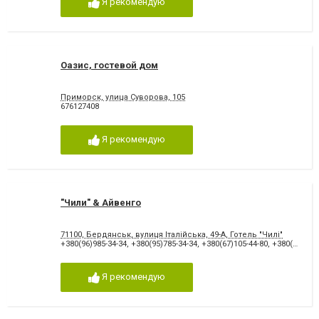
Я рекомендую
Оазис, гостевой дом
Приморск, улица Суворова, 105
676127408
Я рекомендую
"Чили" & Айвенго
71100, Бердянськ, вулиця Італійська, 49-А, Готель "Чилі"
+380(96)985-34-34
,
+380(95)785-34-34
,
+380(67)105-44-80
,
+380(66)478-75-40
Я рекомендую