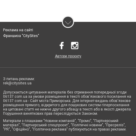
Реклама на сайті
Франшиза "CitySites"
Автори проєкту
З питань реклами:
rek@citysites.ua
Допускається цитування матеріалів без отримання попередньої згоди
06137.com.ua за умови розміщення в тексті обов'язкового посилання на
06137.com.ua - Сайт міста Приморська. Для інтернет-видань обов'язкове
розміщення прямого, відкритого для пошукових систем гіперпосилання
на цитовані статті не нижче другого абзацу в тексті або в якості джерела.
Порушення виняткових прав переслідується Законом.
Матеріали з плашками "Новини компаній", "Промо", "Партнерський
матеріал", "Партнерський спецпроєкт", "Політичні новини", "Пресреліз",
"PR", "Офіційно", "Політична реклама" публікуються на правах реклами.