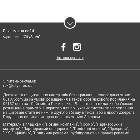
Реклама на сайті
Франшиза "CitySites"
Автори проєкту
З питань реклами:
rek@citysites.ua
Допускається цитування матеріалів без отримання попередньої згоди
06137.com.ua за умови розміщення в тексті обов'язкового посилання на
06137.com.ua - Сайт міста Приморська. Для інтернет-видань обов'язкове
розміщення прямого, відкритого для пошукових систем гіперпосилання
на цитовані статті не нижче другого абзацу в тексті або в якості джерела.
Порушення виняткових прав переслідується Законом.
Матеріали з плашками "Новини компаній", "Промо", "Партнерський
матеріал", "Партнерський спецпроєкт", "Політичні новини", "Пресреліз",
"PR", "Офіційно", "Політична реклама" публікуються на правах реклами.