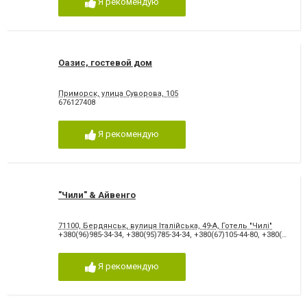
Я рекомендую
Оазис, гостевой дом
Приморск, улица Суворова, 105
676127408
Я рекомендую
"Чили" & Айвенго
71100, Бердянськ, вулиця Італійська, 49-А, Готель "Чилі"
+380(96)985-34-34
,
+380(95)785-34-34
,
+380(67)105-44-80
,
+380(66)478-75-40
Я рекомендую