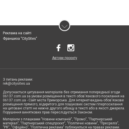
Реклама на сайті
Франшиза "CitySites"
Автори проєкту
З питань реклами:
rek@citysites.ua
Допускається цитування матеріалів без отримання попередньої згоди
06137.com.ua за умови розміщення в тексті обов'язкового посилання на
06137.com.ua - Сайт міста Приморська. Для інтернет-видань обов'язкове
розміщення прямого, відкритого для пошукових систем гіперпосилання
на цитовані статті не нижче другого абзацу в тексті або в якості джерела.
Порушення виняткових прав переслідується Законом.
Матеріали з плашками "Новини компаній", "Промо", "Партнерський
матеріал", "Партнерський спецпроєкт", "Політичні новини", "Пресреліз",
"PR", "Офіційно", "Політична реклама" публікуються на правах реклами.