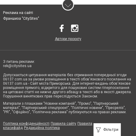
Реклама на сайті
Франшиза "CitySites"
Автори проєкту
З питань реклами:
rek@citysites.ua
Допускається цитування матеріалів без отримання попередньої згоди
06137.com.ua за умови розміщення в тексті обов'язкового посилання на
06137.com.ua - Сайт міста Приморська. Для інтернет-видань обов'язкове
розміщення прямого, відкритого для пошукових систем гіперпосилання
на цитовані статті не нижче другого абзацу в тексті або в якості джерела.
Порушення виняткових прав переслідується Законом.
Матеріали з плашками "Новини компаній", "Промо", "Партнерський
матеріал", "Партнерський спецпроєкт", "Політичні новини", "Пресреліз",
"PR", "Офіційно", "Політична реклама" публікуються на правах реклами.
Політика конфіденційності
Правила сайту
Правила
класифайд
Редакційна політика
Фільтри