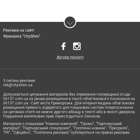
Реклама на сайті
Франшиза "CitySites"
Автори проєкту
З питань реклами:
rek@citysites.ua
Допускається цитування матеріалів без отримання попередньої згоди
06137.com.ua за умови розміщення в тексті обов'язкового посилання на
06137.com.ua - Сайт міста Приморська. Для інтернет-видань обов'язкове
розміщення прямого, відкритого для пошукових систем гіперпосилання
на цитовані статті не нижче другого абзацу в тексті або в якості джерела.
Порушення виняткових прав переслідується Законом.
Матеріали з плашками "Новини компаній", "Промо", "Партнерський
матеріал", "Партнерський спецпроєкт", "Політичні новини", "Пресреліз",
"PR", "Офіційно", "Політична реклама" публікуються на правах реклами.