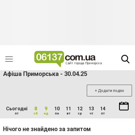
Афіша Приморська - 30.04.25
+ Додати подію
Сьогодні
8
9
10
11
12
13
14
пт
сб
нд
пн
вт
ср
чт
пт
Нічого не знайдено за запитом