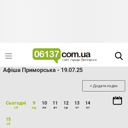
Афіша Приморська - 19.07.25
+ Додати подію
Сьогодні
9
10
11
12
13
14
сб
нд
пн
вт
ср
чт
пт
15
сб