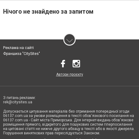
Нічого не знайдено за запитом
Реклама на сайті
Франшиза "CitySites"
Автори проєкту
З питань реклами:
rek@citysites.ua
Допускається цитування матеріалів без отримання попередньої згоди
06137.com.ua за умови розміщення в тексті обов'язкового посилання на
06137.com.ua - Сайт міста Приморська. Для інтернет-видань обов'язкове
розміщення прямого, відкритого для пошукових систем гіперпосилання
на цитовані статті не нижче другого абзацу в тексті або в якості джерела.
Порушення виняткових прав переслідується Законом.