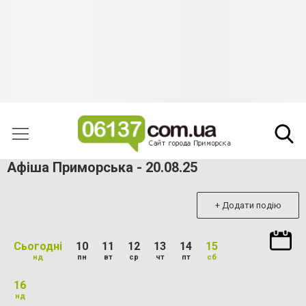
Афіша Приморська - 20.08.25
+ Додати подію
Сьогодні
10
11
12
13
14
15
нд
пн
вт
ср
чт
пт
сб
16
нд