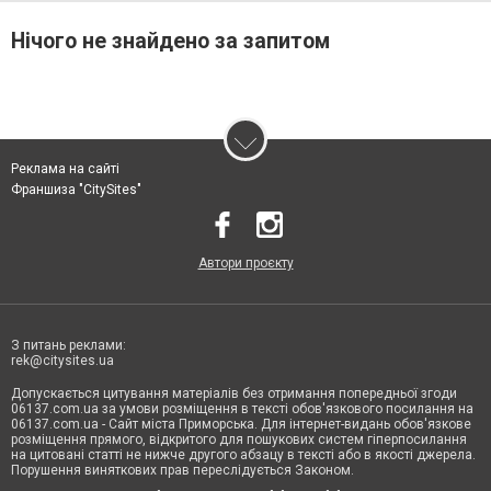
Нічого не знайдено за запитом
Реклама на сайті
Франшиза "CitySites"
Автори проєкту
З питань реклами:
rek@citysites.ua
Допускається цитування матеріалів без отримання попередньої згоди
06137.com.ua за умови розміщення в тексті обов'язкового посилання на
06137.com.ua - Сайт міста Приморська. Для інтернет-видань обов'язкове
розміщення прямого, відкритого для пошукових систем гіперпосилання
на цитовані статті не нижче другого абзацу в тексті або в якості джерела.
Порушення виняткових прав переслідується Законом.