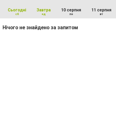
Сьогодні
Завтра
10 серпня
11 серпня
сб
нд
пн
вт
Нічого не знайдено за запитом