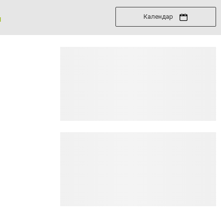
Календар
я