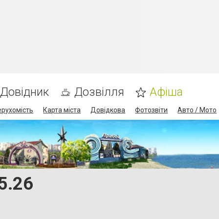
Довідник
Дозвілля
Афіша
ерухомість
Карта міста
Довідкова
Фотозвіти
Авто / Мото
5.26