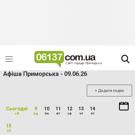
Афіша Приморська - 09.06.26
+ Додати подію
Сьогодні
9
10
11
12
13
14
сб
нд
пн
вт
ср
чт
пт
15
сб