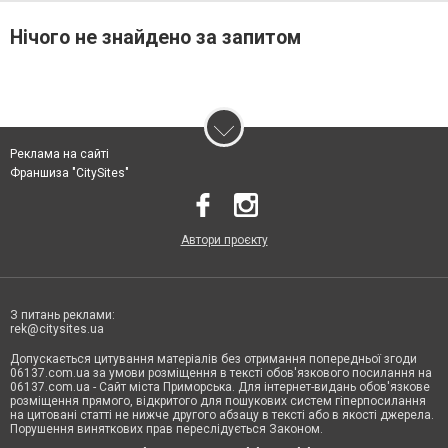
Нічого не знайдено за запитом
Реклама на сайті
Франшиза "CitySites"
Автори проєкту
З питань реклами:
rek@citysites.ua
Допускається цитування матеріалів без отримання попередньої згоди
06137.com.ua за умови розміщення в тексті обов'язкового посилання на
06137.com.ua - Сайт міста Приморська. Для інтернет-видань обов'язкове
розміщення прямого, відкритого для пошукових систем гіперпосилання
на цитовані статті не нижче другого абзацу в тексті або в якості джерела.
Порушення виняткових прав переслідується Законом.