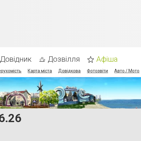
Довідник
Дозвілля
Афіша
ерухомість
Карта міста
Довідкова
Фотозвіти
Авто / Мото
6.26