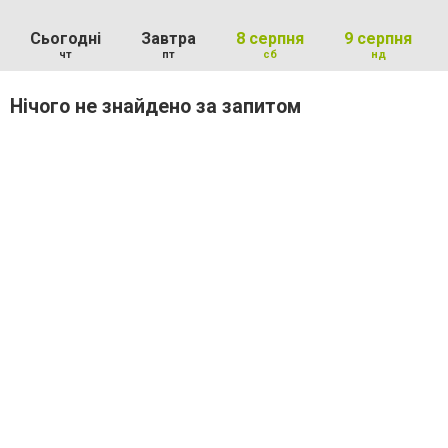
Сьогодні
Завтра
8 серпня
9 серпня
чт
пт
сб
нд
Нічого не знайдено за запитом