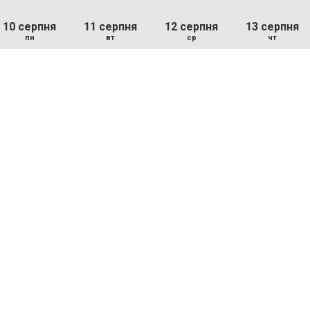
10 серпня
11 серпня
12 серпня
13 серпня
пн
вт
ср
чт