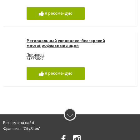
Я рекомендую
Региональный украинско-болгарский
многопрофильный лицей
Приморск
613773547
Я рекомендую
Реклама на сайті
Франшиза "CitySites"