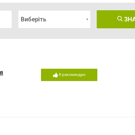
Виберіть
ЗН
я
Я рекомендую