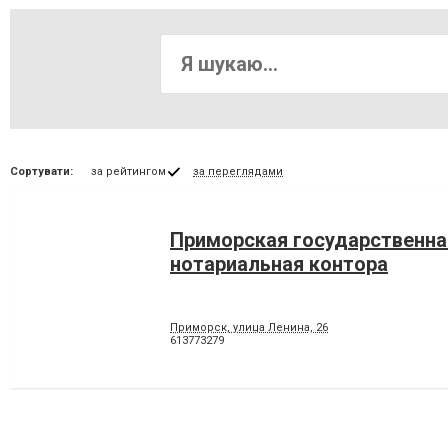
Сортувати:
за рейтингом
за переглядами
Приморская государственна
нотариальная контора
Приморск, улица Ленина, 26
613773279