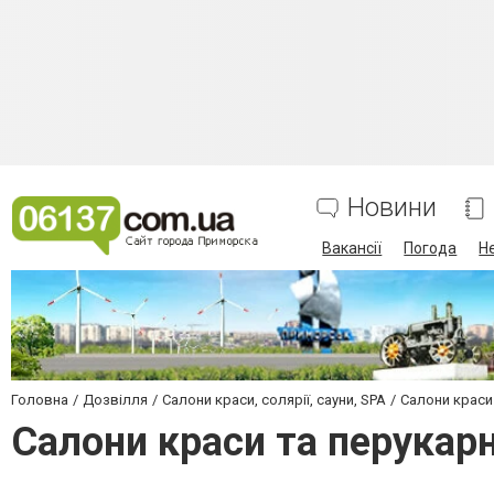
Новини
Вакансії
Погода
Н
Головна
Дозвілля
Салони краси, солярії, сауни, SPA
Салони краси
Салони краси та перукар