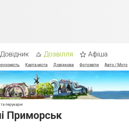
Довідник
Дозвілля
Афіша
ерухомість
Карта міста
Довідкова
Фотозвіти
Авто / Мото
 та перукарні
ні Приморськ