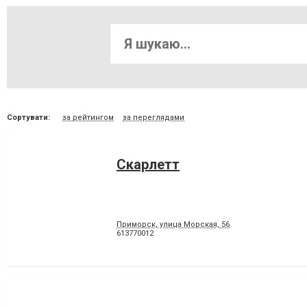
Сортувати:
за рейтингом
за переглядами
Скарлетт
Приморск, улица Морская, 56
613770012