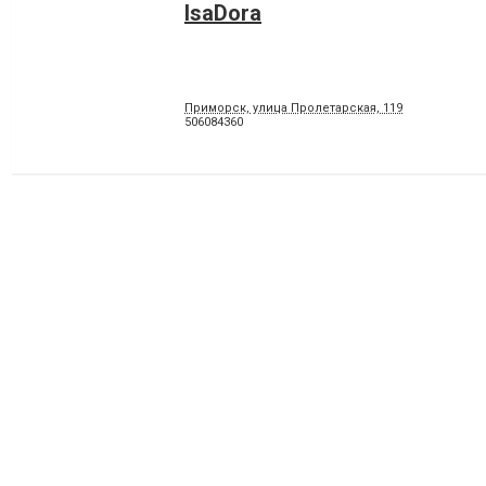
IsaDora
Приморск, улица Пролетарская, 119
506084360