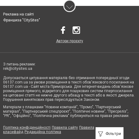
Реклама на сайті
Франшиза "CitySites"
Автори проєкту
З питань реклами:
rek@citysites.ua
Допускається цитування матеріалів без отримання попередньої згоди
06137.com.ua за умови розміщення в тексті обов'язкового посилання на
06137.com.ua - Сайт міста Приморська. Для інтернет-видань обов'язкове
розміщення прямого, відкритого для пошукових систем гіперпосилання
на цитовані статті не нижче другого абзацу в тексті або в якості джерела.
Порушення виняткових прав переслідується Законом.
Матеріали з плашками "Новини компаній", "Промо", "Партнерський
матеріал", "Партнерський спецпроєкт", "Політичні новини", "Пресреліз",
"PR", "Офіційно", "Політична реклама" публікуються на правах реклами.
Політика конфіденційності
Правила сайту
Правила
класифайд
Редакційна політика
Фільтри