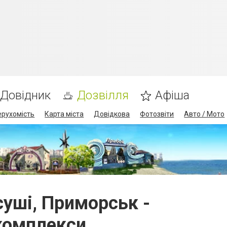
Довідник
Дозвілля
Афіша
ерухомість
Карта міста
Довідкова
Фотозвіти
Авто / Мото
 суші, Приморськ -
комплекси