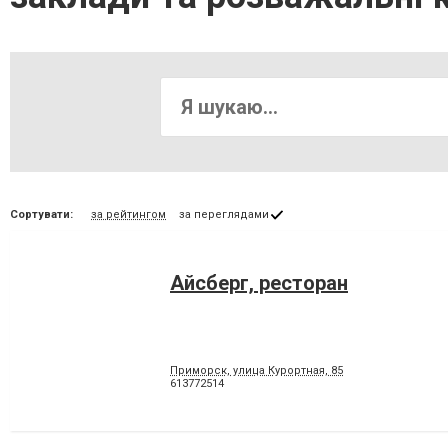
Сортувати:
за рейтингом
за переглядами
Айсберг, ресторан
Приморск, улица Курортная, 85
613772514