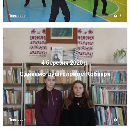
5
Приморск
4 березня 2020 р.
Єднаємо душі словом Кобзаря
4
Приморск