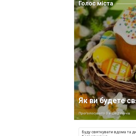
Голос міста
Як ви будете с
Проголосувало 0 відвідувачів
Буду святкувати вдома та д