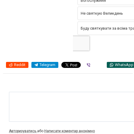
Богослужіння
Не святкую Великдень
Буду святкувати за всіма тра
Reddit
Telegram
Viber
WhatsApp
Авторизуватись
або
Написати коментар анонімно