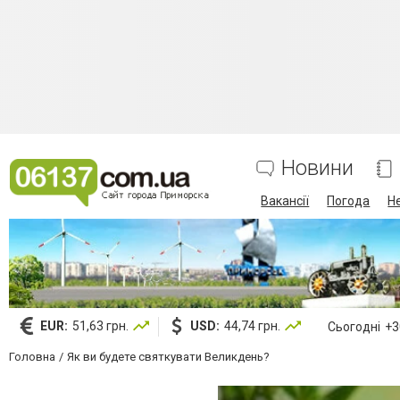
Новини
Вакансії
Погода
Н
EUR:
51,63 грн.
USD:
44,74 грн.
Сьогодні
+30
Головна
Як ви будете святкувати Великдень?