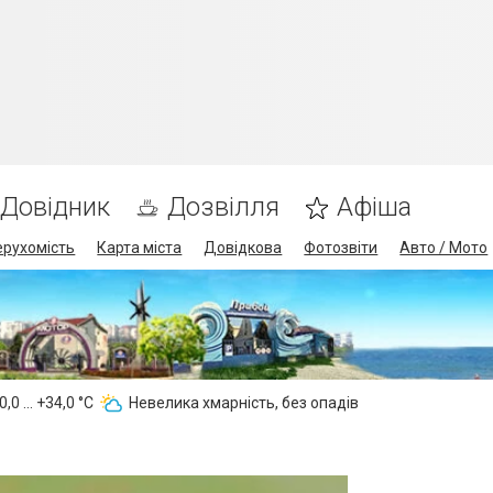
Довідник
Дозвілля
Афіша
ерухомість
Карта міста
Довідкова
Фотозвіти
Авто / Мото
,0 ... +34,0 °С
Невелика хмарність, без опадів