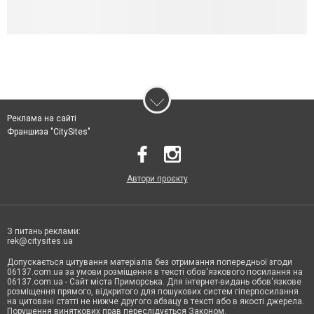
Реклама на сайті
Франшиза "CitySites"
Автори проєкту
З питань реклами:
rek@citysites.ua
Допускається цитування матеріалів без отримання попередньої згоди
06137.com.ua за умови розміщення в тексті обов'язкового посилання на
06137.com.ua - Сайт міста Приморська. Для інтернет-видань обов'язкове
розміщення прямого, відкритого для пошукових систем гіперпосилання
на цитовані статті не нижче другого абзацу в тексті або в якості джерела.
Порушення виняткових прав переслідується Законом.