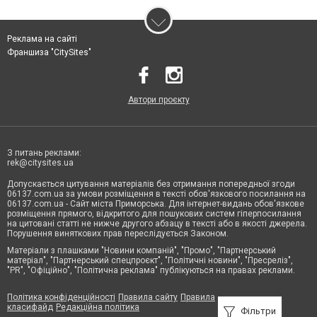
Реклама на сайті
Франшиза "CitySites"
Автори проєкту
З питань реклами:
rek@citysites.ua
Допускається цитування матеріалів без отримання попередньої згоди
06137.com.ua за умови розміщення в тексті обов'язкового посилання на
06137.com.ua - Сайт міста Приморська. Для інтернет-видань обов'язкове
розміщення прямого, відкритого для пошукових систем гіперпосилання
на цитовані статті не нижче другого абзацу в тексті або в якості джерела.
Порушення виняткових прав переслідується Законом.
Матеріали з плашками "Новини компаній", "Промо", "Партнерський
матеріал", "Партнерський спецпроєкт", "Політичні новини", "Пресреліз",
"PR", "Офіційно", "Політична реклама" публікуються на правах реклами.
Політика конфіденційності
Правила сайту
Правила
класифайд
Редакційна політика
Фільтри