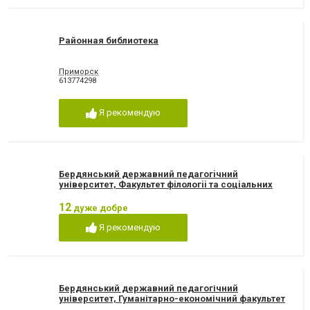
Районная библиотека
Приморск
613774298
Я рекомендую
Бердянський державний педагогiчний
університет, Факультет фiлологii та соцiальних
комунiкацiй
12
дуже добре
Я рекомендую
Бердянський державний педагогічний
університет, Гуманітарно-економічний факультет