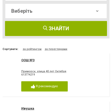
ЗНАЙТИ
Сортувати:
за рейтингом
за переглядами
ООШ №3
Приморск, улица 40 лет Октября
613774219
Я рекомендую
Ивушка