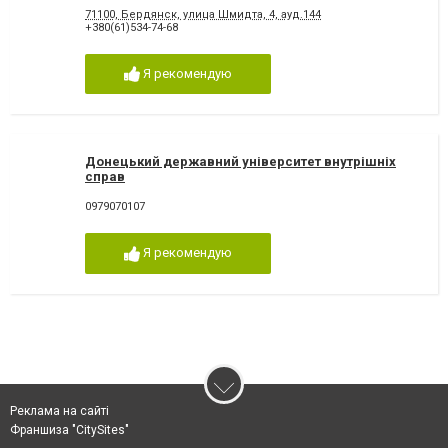
71100, Бердянск, улица Шмидта, 4, ауд.144
+380(61)534-74-68
Я рекомендую
Донецький державний університет внутрішніх
справ
0979070107
Я рекомендую
Реклама на сайті
Франшиза "CitySites"