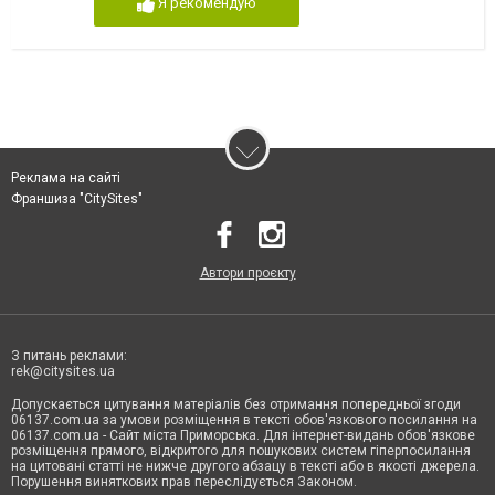
Я рекомендую
Реклама на сайті
Франшиза "CitySites"
Автори проєкту
З питань реклами:
rek@citysites.ua
Допускається цитування матеріалів без отримання попередньої згоди
06137.com.ua за умови розміщення в тексті обов'язкового посилання на
06137.com.ua - Сайт міста Приморська. Для інтернет-видань обов'язкове
розміщення прямого, відкритого для пошукових систем гіперпосилання
на цитовані статті не нижче другого абзацу в тексті або в якості джерела.
Порушення виняткових прав переслідується Законом.