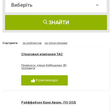
ЗНАЙТИ
Сортувати:
за рейтингом
за переглядами
Страховая компания ТАС
Приморск, улица Куйбышева, 85
503358418
Я рекомендую
Райффайзен Банк Аваль, ПО ЗОД