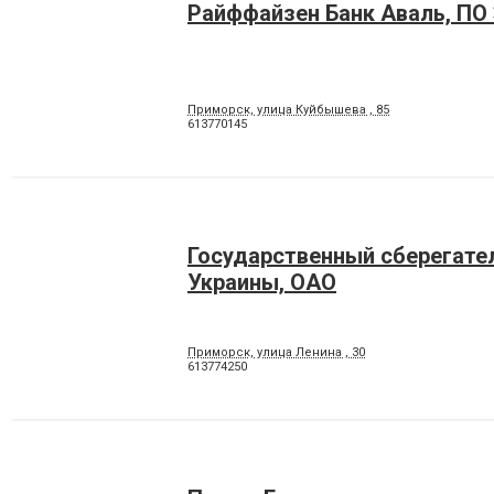
Райффайзен Банк Аваль, ПО
Приморск, улица Куйбышева , 85
613770145
Государственный сберегате
Украины, ОАО
Приморск, улица Ленина , 30
613774250