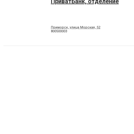
ПриватБанк, отделение
Приморск, улица Морская, 52
800500003