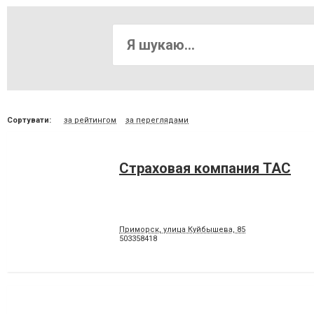
Сортувати:
за рейтингом
за переглядами
Страховая компания ТАС
Приморск, улица Куйбышева, 85
503358418