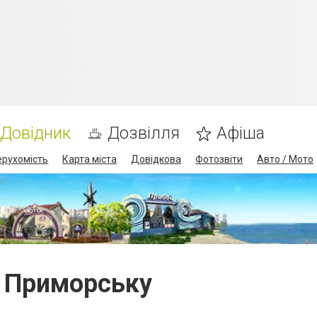
Довідник
Дозвілля
Афіша
ерухомість
Карта міста
Довідкова
Фотозвіти
Авто / Мото
у Приморську