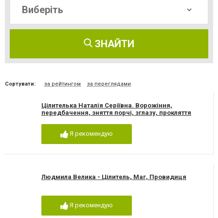
ЗНАЙТИ
Сортувати:
за рейтингом
за переглядами
Цілителька Наталія Серіївна. Ворожіння,
передбачення, зняття порчі, зглазу, прокляття
Я рекомендую
Людмила Велика - Цілитель, Маг, Провидиця
Я рекомендую