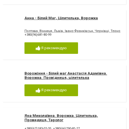
Анна - Білий Маг, Цілителька, Ворожка
Полтава, Вінниця, Львів, Івано-Франківськ, Чернівці, Тернопіль,
+380(96)681-80-99
Я рекомендую
Ворожіння - Білий маг Анастасія Адамівна.
Ворожка. Провідниця, цілителька
Я рекомендую
Яна Миколаївна. Ворожка. Цілителька,
Провидиця, Таролог
+380(67)183-02-35
,
+380(66)790-81-27