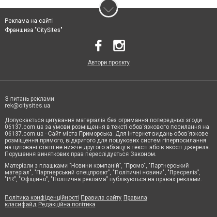
Реклама на сайті
Франшиза "CitySites"
Автори проєкту
З питань реклами:
rek@citysites.ua
Допускається цитування матеріалів без отримання попередньої згоди
06137.com.ua за умови розміщення в тексті обов'язкового посилання на
06137.com.ua - Сайт міста Приморська. Для інтернет-видань обов'язкове
розміщення прямого, відкритого для пошукових систем гіперпосилання
на цитовані статті не нижче другого абзацу в тексті або в якості джерела.
Порушення виняткових прав переслідується Законом.
Матеріали з плашками "Новини компаній", "Промо", "Партнерський
матеріал", "Партнерський спецпроєкт", "Політичні новини", "Пресреліз",
"PR", "Офіційно", "Політична реклама" публікуються на правах реклами.
Політика конфіденційності
Правила сайту
Правила
класифайд
Редакційна політика