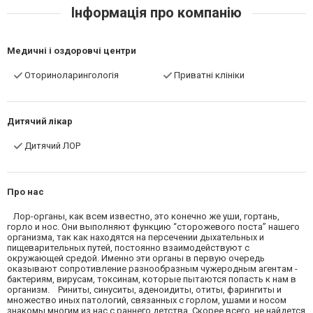
Інформація про компанію
Медичні і оздоровчі центри
Оториноларингологія
Приватні клініки
Дитячий лікар
Дитячий ЛОР
Про нас
Лор-органы, как всем известно, это конечно же уши, гортань,
горло и нос. Они выполняют функцию “сторожевого поста” нашего
организма, так как находятся на персечении дыхательных и
пищеварительных путей, постоянно взаимодействуют с
окружающей средой. Именно эти органы в первую очередь
оказывают сопротивление разнообразным чужеродным агентам -
бактериям, вирусам, токсинам, которые пытаются попасть к нам в
организм. Риниты, синуситы, аденоидиты, отиты, фарингиты и
множество иных патологий, связанных с горлом, ушами и носом
знакомы многим из нас с раннего детства. Скорее всего, не найдется