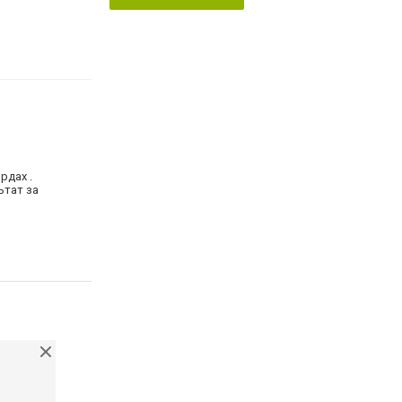
рдах .
ьтат за