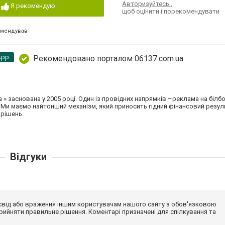
Авторизуйтесь
,
Я рекомендую
щоб оцінити і порекомендувати
омендував
App
Рекомендовано порталом 06137.com.ua
» заснована у 2005 році. Один із провідних напрямків –реклама на білбо
б. Ми маємо найтонший механізм, який приносить гідний фінансовий резул
 рішень.
Відгуки
досвід або враження іншим користувачам нашого сайту з обов'язковою
ийняти правильне рішення. Коментарі призначені для спілкування та