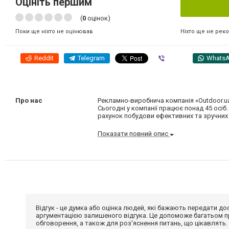
Оцініть першим
(
0
оцінок)
Ніхто ще не рек
Поки ще ніхто не оцінював
Reddit
Telegram
Viber
Whats
Про нас
Рекламно-виробнича компанія «Outdoor.ua 
Сьогодні у компанії працює понад 45 осі
рахунок побудови ефективних та зручних
Показати повний опис
Відгук - це думка або оцінка людей, які бажають передати 
аргументацією залишеного відгука. Це допоможе багатьом пр
обговорення, а також для роз'яснення питань, що цікавлять.