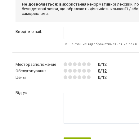
Не дозволяється:
використання ненормативної лексики, по
безпідставні заяви, що ображають діяльність компанії і / або
самореклама.
Введіть email:
Ваш e-mail не відображатиметься на сайті
Месторасположение
0/12
Обслуговування
0/12
Цены
0/12
Відгук: