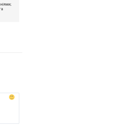
ніями;
та