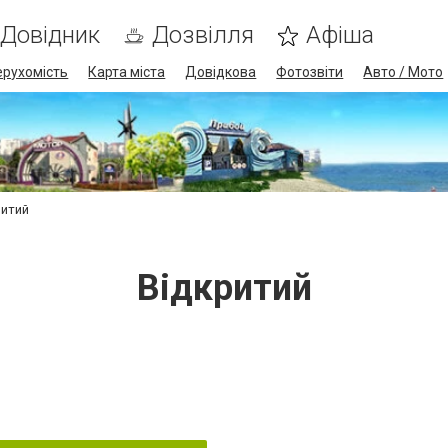
Довідник
Дозвілля
Афіша
ерухомість
Карта міста
Довідкова
Фотозвіти
Авто / Мото
ритий
Відкритий