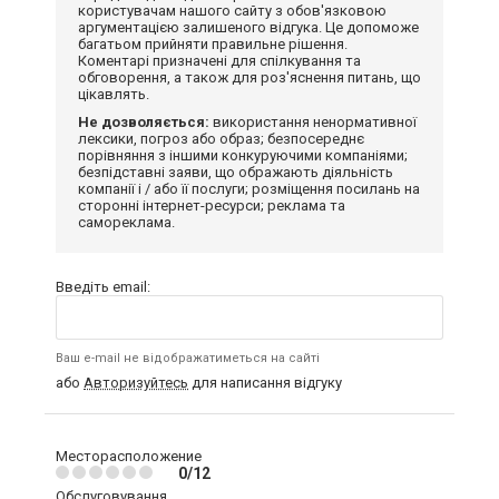
користувачам нашого сайту з обов'язковою
аргументацією залишеного відгука. Це допоможе
багатьом прийняти правильне рішення.
Коментарі призначені для спілкування та
обговорення, а також для роз'яснення питань, що
цікавлять.
Не дозволяється:
використання ненормативної
лексики, погроз або образ; безпосереднє
порівняння з іншими конкуруючими компаніями;
безпідставні заяви, що ображають діяльність
компанії і / або її послуги; розміщення посилань на
сторонні інтернет-ресурси; реклама та
самореклама.
Введіть email:
Ваш e-mail не відображатиметься на сайті
або
Авторизуйтесь
для написання відгуку
Месторасположение
0/12
Обслуговування