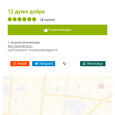
12
дуже добре
(
3
оцінки)
Я рекомендую
1 людина рекомендує
Авторизуйтесь
,
щоб оцінити і порекомендувати
Reddit
Telegram
Viber
WhatsApp