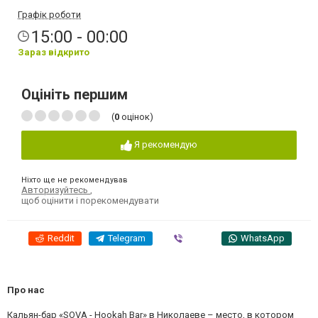
Графік роботи
15:00 - 00:00
Зараз відкрито
Оцініть першим
(
0
оцінок)
Я рекомендую
Ніхто ще не рекомендував
Авторизуйтесь
,
щоб оцінити і порекомендувати
Reddit
Telegram
Viber
WhatsApp
Про нас
Кальян-бар «SOVA - Hookah Bar» в Николаеве – место, в котором