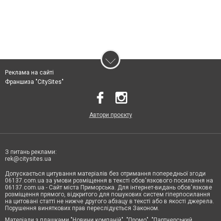
Реклама на сайті
Франшиза "CitySites"
Автори проєкту
З питань реклами:
rek@citysites.ua
Допускається цитування матеріалів без отримання попередньої згоди
06137.com.ua за умови розміщення в тексті обов'язкового посилання на
06137.com.ua - Сайт міста Приморська. Для інтернет-видань обов'язкове
розміщення прямого, відкритого для пошукових систем гіперпосилання
на цитовані статті не нижче другого абзацу в тексті або в якості джерела.
Порушення виняткових прав переслідується Законом.
Матеріали з плашками "Новини компаній", "Промо", "Партнерський