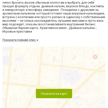
легко бросить вызов обычным хлопотам и выбрать для себя
лучшую формулу отдыха: дымный кальян, вкусное блюдо, коктейль
и невероятную атмосферу заведения. Посиделки с друзьями за
ароматным кальяном, который готовят наши искусные кальянщики,
встреча с коллегами или просто релакс в одиночку с собственными
мыслями — не спеша наслаждайтесь лучшими миксами и пусть весь
мир подождет, пока вы восстанавливаете внутренний баланс.
Обширная барная карта ; Креативное меню ; Дымные кальяны ;
Игровые приставки
Показати повний опис
Показати на карті