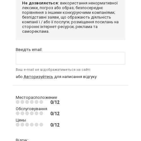
Не дозволяється:
використання ненормативної
лексики, погроз або образ; безпосереднє
порівняння з іншими конкуруючими компаніями;
безпідставні заяви, що ображають діяльність
компанії і / або її послуги; розміщення посилань на
сторонні інтернет-ресурси; реклама та
самореклама.
Введіть email:
Ваш e-mail не відображатиметься на сайті
або
Авторизуйтесь
для написання відгуку
Месторасположение
0/12
Обслуговування
0/12
Цены
0/12
Відгук: