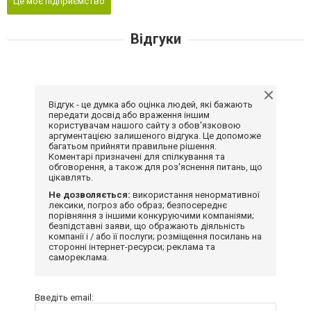
Це моє підприємство
Відгуки
Відгук - це думка або оцінка людей, які бажають
передати досвід або враження іншим
користувачам нашого сайту з обов'язковою
аргументацією залишеного відгука. Це допоможе
багатьом прийняти правильне рішення.
Коментарі призначені для спілкування та
обговорення, а також для роз'яснення питань, що
цікавлять.
Не дозволяється:
використання ненормативної
лексики, погроз або образ; безпосереднє
порівняння з іншими конкуруючими компаніями;
безпідставні заяви, що ображають діяльність
компанії і / або її послуги; розміщення посилань на
сторонні інтернет-ресурси; реклама та
самореклама.
Введіть email: