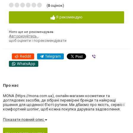
(
0
оцінок)
Я рекомендую
Ніхто ще не рекомендував
Авторизуйтесь
,
щоб оцінити і порекомендувати
Reddit
Telegram
Viber
WhatsApp
Про нас
MONA (https://mona.com.ua), онлайн-магазин косметики та
доглядових засобів, де зібрані перевірені бренди та найкращі
рішення для щоденної бʼюті-рутини. Ми дбаємо про якість, сервіс і
комфортний шопінг, щоб кожна покупка дарувала задоволення.
Показати повний опис