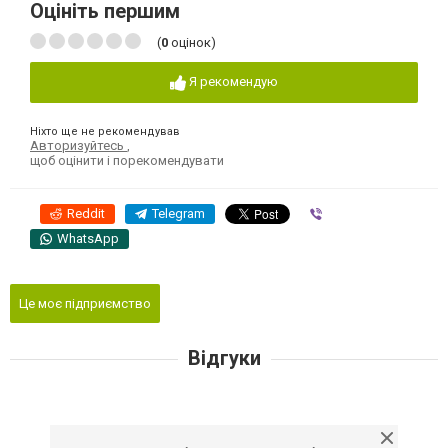
Оцініть першим
(
0
оцінок)
Я рекомендую
Ніхто ще не рекомендував
Авторизуйтесь
,
щоб оцінити і порекомендувати
Reddit
Telegram
Viber
WhatsApp
Це моє підприємство
Відгуки