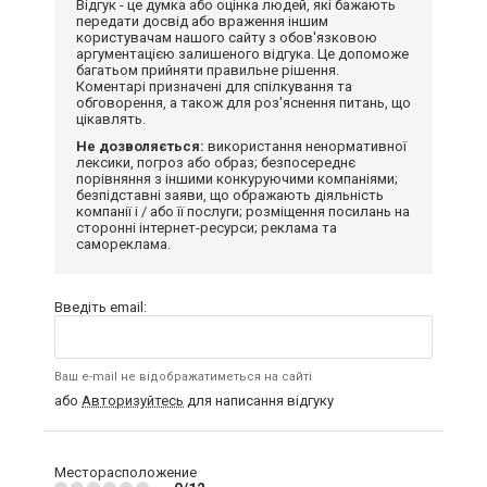
Відгук - це думка або оцінка людей, які бажають
передати досвід або враження іншим
користувачам нашого сайту з обов'язковою
аргументацією залишеного відгука. Це допоможе
багатьом прийняти правильне рішення.
Коментарі призначені для спілкування та
обговорення, а також для роз'яснення питань, що
цікавлять.
Не дозволяється:
використання ненормативної
лексики, погроз або образ; безпосереднє
порівняння з іншими конкуруючими компаніями;
безпідставні заяви, що ображають діяльність
компанії і / або її послуги; розміщення посилань на
сторонні інтернет-ресурси; реклама та
самореклама.
Введіть email:
Ваш e-mail не відображатиметься на сайті
або
Авторизуйтесь
для написання відгуку
Месторасположение