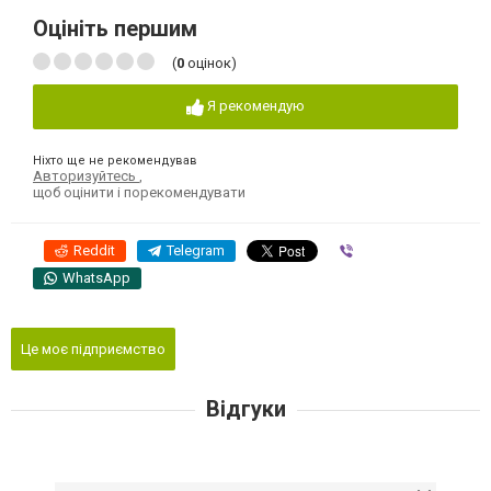
Оцініть першим
(
0
оцінок)
Я рекомендую
Ніхто ще не рекомендував
Авторизуйтесь
,
щоб оцінити і порекомендувати
Reddit
Telegram
Viber
WhatsApp
Це моє підприємство
Відгуки