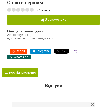
Оцініть першим
(
0
оцінок)
Я рекомендую
Ніхто ще не рекомендував
Авторизуйтесь
,
щоб оцінити і порекомендувати
Reddit
Telegram
Viber
WhatsApp
Це моє підприємство
Відгуки