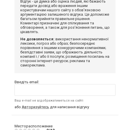
Відгук - це думка або оцінка людей, які бажають
передати досвід або враження іншим
користувачам нашого сайту з обов'язковою
аргументацією залишеного відгука. Це допоможе
багатьом прийняти правильне рішення.
Коментарі призначені для спілкування та
обговорення, а також для роз'яснення питань, що
цікавлять.
Не дозволяється:
використання ненормативної
лексики, погроз або образ; безпосереднє
порівняння з іншими конкуруючими компаніями;
безпідставні заяви, що ображають діяльність
компанії і / або її послуги; розміщення посилань на
сторонні інтернет-ресурси; реклама та
самореклама.
Введіть email:
Ваш e-mail не відображатиметься на сайті
або
Авторизуйтесь
для написання відгуку
Месторасположение