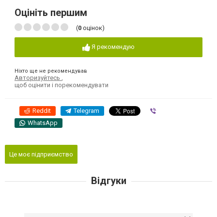
Оцініть першим
(
0
оцінок)
Я рекомендую
Ніхто ще не рекомендував
Авторизуйтесь
,
щоб оцінити і порекомендувати
Reddit
Telegram
Viber
WhatsApp
Це моє підприємство
Відгуки