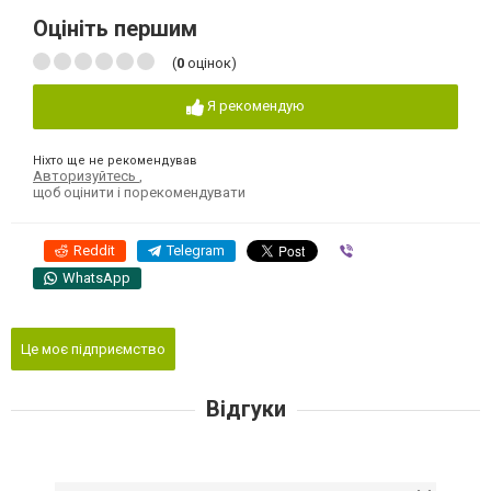
Оцініть першим
(
0
оцінок)
Я рекомендую
Ніхто ще не рекомендував
Авторизуйтесь
,
щоб оцінити і порекомендувати
Reddit
Telegram
Viber
WhatsApp
Це моє підприємство
Відгуки