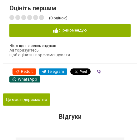
Оцініть першим
(
0
оцінок)
Я рекомендую
Ніхто ще не рекомендував
Авторизуйтесь
,
щоб оцінити і порекомендувати
Reddit
Telegram
Viber
WhatsApp
Це моє підприємство
Відгуки