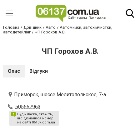
Головна
Довідник
Авто
Автомийки, автохімчистки,
автодетейлінг
ЧП Горохов А.В.
ЧП Горохов А.В.
Опис
Відгуки
Приморск, шоссе Мелитопольское, 7-а
505567963
Будь ласка, скажіть,
що дізналися номер
на сайті 06137.com.ua