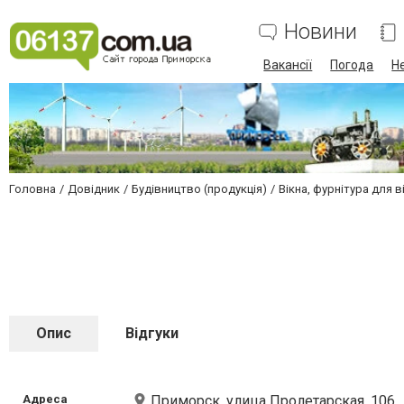
Новини
Вакансії
Погода
Н
Головна
Довідник
Будівництво (продукція)
Вікна, фурнітура для в
Опис
Відгуки
Адреса
Приморск, улица Пролетарская, 106