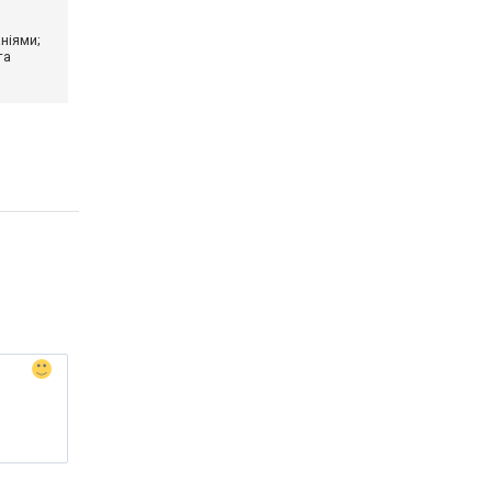
ніями;
та