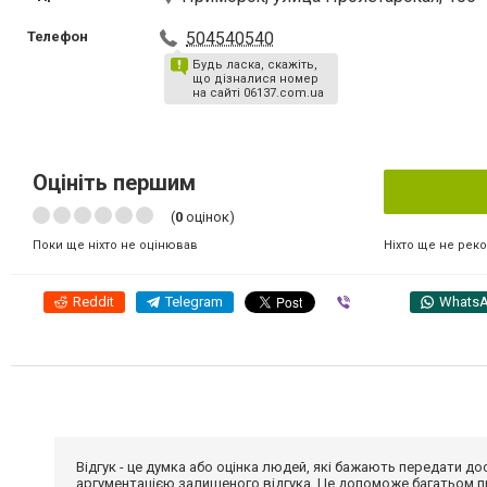
Телефон
504540540
Будь ласка, скажіть,
що дізналися номер
на сайті 06137.com.ua
Оцініть першим
(
0
оцінок)
Ніхто ще не рек
Поки ще ніхто не оцінював
Reddit
Telegram
Viber
Whats
Відгук - це думка або оцінка людей, які бажають передати 
аргументацією залишеного відгука. Це допоможе багатьом пр