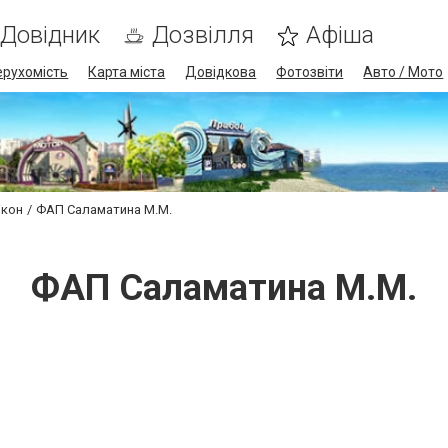
Довідник
Дозвілля
Афіша
ерухомість
Карта міста
Довідкова
Фотозвіти
Авто / Мото
ікон
ФАП Саламатина М.М.
ФАП Саламатина М.М.