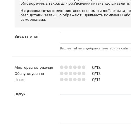
обговорення, а також для роз'яснення питань, що цікавлять.
Не дозволяється:
використання ненормативної лексики, по
безпідставні заяви, що ображають діяльність компанії і / або
самореклама.
Введіть email:
Ваш e-mail не відображатиметься на сайті
Месторасположение
0/12
Обслуговування
0/12
Цены
0/12
Відгук: