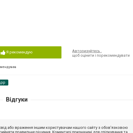
Авторизуйтесь
,
Я рекомендую
щоб оцінити і порекомендувати
омендував
App
Відгуки
досвід або враження іншим користувачам нашого сайту з обов'язковою
ийняти правильне рішення. Коментарі призначені для спілкування та