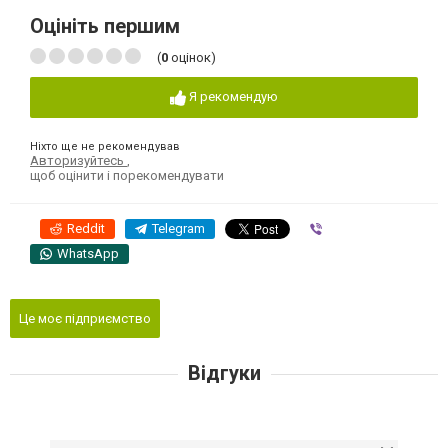
Оцініть першим
(
0
оцінок)
Я рекомендую
Ніхто ще не рекомендував
Авторизуйтесь
,
щоб оцінити і порекомендувати
Reddit
Telegram
Viber
WhatsApp
Це моє підприємство
Відгуки