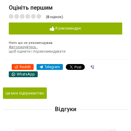
Оцініть першим
(
0
оцінок)
Я рекомендую
Ніхто ще не рекомендував
Авторизуйтесь
,
щоб оцінити і порекомендувати
Reddit
Telegram
Viber
WhatsApp
Це моє підприємство
Відгуки