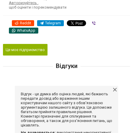
Авторизуйтесь
,
щоб оцінити і порекомендувати
Reddit
Telegram
Viber
WhatsApp
Це моє підприємство
Відгуки
Відгук - це думка або оцінка людей, які бажають
передати досвід або враження іншим
користувачам нашого сайту з обов'язковою
аргументацією залишеного відгука. Це допоможе
багатьом прийняти правильне рішення.
Коментарі призначені для спілкування та
обговорення, а також для роз'яснення питань, що
цікавлять.
Не дозволяється:
використання ненормативної