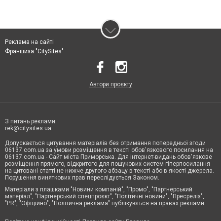
Реклама на сайті
Франшиза "CitySites"
Автори проєкту
З питань реклами:
rek@citysites.ua
Допускається цитування матеріалів без отримання попередньої згоди
06137.com.ua за умови розміщення в тексті обов'язкового посилання на
06137.com.ua - Сайт міста Приморська. Для інтернет-видань обов'язкове
розміщення прямого, відкритого для пошукових систем гіперпосилання
на цитовані статті не нижче другого абзацу в тексті або в якості джерела.
Порушення виняткових прав переслідується Законом.
Матеріали з плашками "Новини компаній", "Промо", "Партнерський
матеріал", "Партнерський спецпроєкт", "Політичні новини", "Пресреліз",
"PR", "Офіційно", "Політична реклама" публікуються на правах реклами.