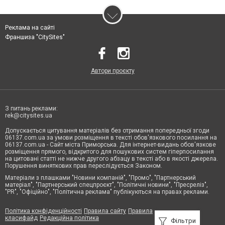
Реклама на сайті
Франшиза "CitySites"
Автори проєкту
З питань реклами:
rek@citysites.ua
Допускається цитування матеріалів без отримання попередньої згоди
06137.com.ua за умови розміщення в тексті обов'язкового посилання на
06137.com.ua - Сайт міста Приморська. Для інтернет-видань обов'язкове
розміщення прямого, відкритого для пошукових систем гіперпосилання
на цитовані статті не нижче другого абзацу в тексті або в якості джерела.
Порушення виняткових прав переслідується Законом.
Матеріали з плашками "Новини компаній", "Промо", "Партнерський
матеріал", "Партнерський спецпроєкт", "Політичні новини", "Пресреліз",
"PR", "Офіційно", "Політична реклама" публікуються на правах реклами.
Політика конфіденційності
Правила сайту
Правила
класифайд
Редакційна політика
Фільтри