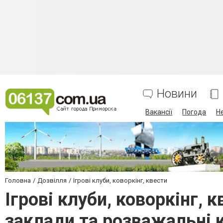
Новини
Вакансії
Погода
Н
Головна
Дозвілля
Ігрові клуби, коворкінг, квести
Ігрові клуби, коворкінг, 
заклади та розважальні 