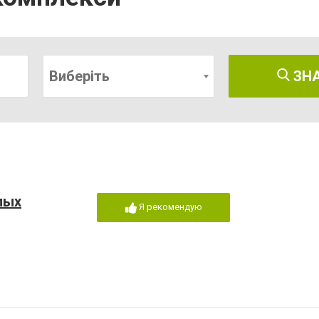
Виберіть
ЗН
лых
Я рекомендую