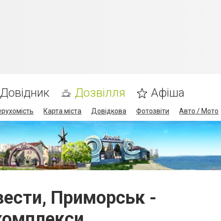
Довідник
Дозвілля
Афіша
ерухомість
Карта міста
Довідкова
Фотозвіти
Авто / Мото
квести, Приморськ -
комплекси