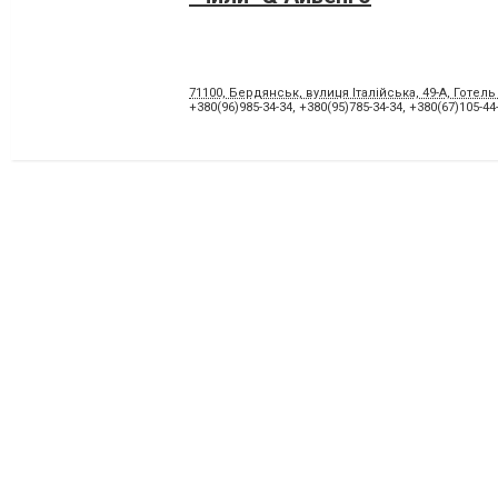
71100, Бердянськ, вулиця Італійська, 49-А, Готель
+380(96)985-34-34
,
+380(95)785-34-34
,
+380(67)105-44