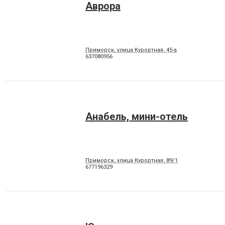
Аврора
Приморск, улица Курортная, 45-а
637080956
Анабель, мини-отель
Приморск, улица Курортная, 89/1
677196329