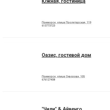
Южная, гостиница
Приморск, улица Пролетарская, 119
613773723
Оазис, гостевой дом
Приморск, улица Суворова, 105
676127408
"Чили" & Айвенго