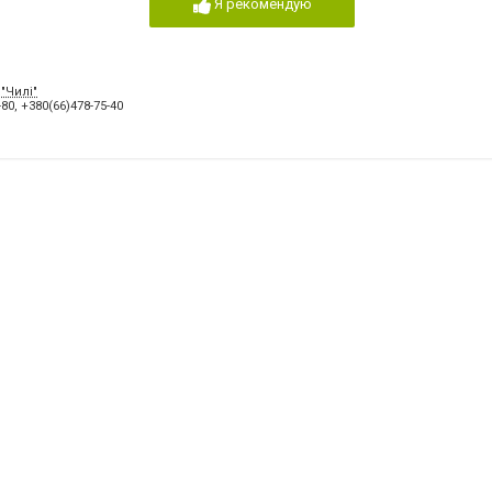
Я рекомендую
 "Чилі"
-80
,
+380(66)478-75-40