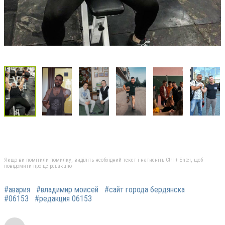
Якщо ви помітили помилку, виділіть необхідний текст і натисніть Ctrl + Enter, щоб
повідомити про це редакцію
#авария
#владимир моисей
#сайт города бердянска
#06153
#редакция 06153