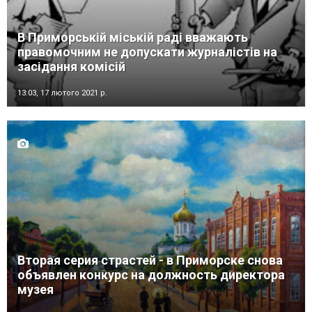
В Приморській міській раді вважають
правомочним не допускати журналістів на
засідання комісій
13:03,
17 лютого 2021 р.
Вторая серия страстей - в Приморске снова
объявлен конкурс на должность директора
музея