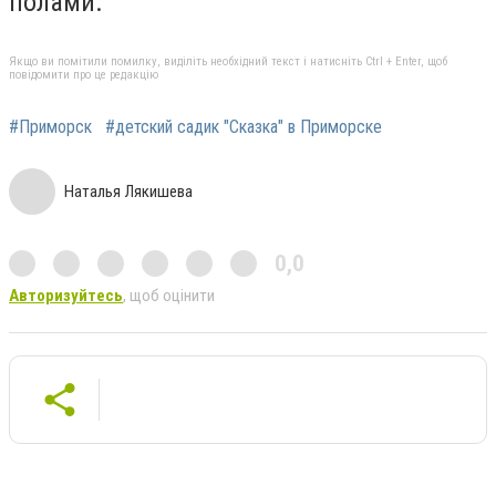
полами.
Якщо ви помітили помилку, виділіть необхідний текст і натисніть Ctrl + Enter, щоб
повідомити про це редакцію
#Приморск
#детский садик "Сказка" в Приморске
Наталья Лякишева
0,0
Авторизуйтесь
, щоб оцінити