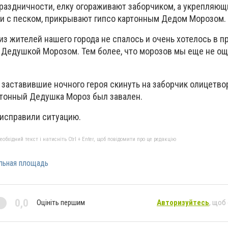
раздничности, елку огораживают заборчиком, а укрепляющ
и с песком, прикрывают гипсо картонным Дедом Морозом.
из жителей нашего города не спалось и очень хотелось в 
 Дедушкой Морозом. Тем более, что морозов мы еще не ощ
 заставившие ночного героя скинуть на заборчик олицетво
артонный Дедушка Мороз был завален.
исправили ситуацию.
бхідний текст і натисніть Ctrl + Enter, щоб повідомити про це редакцію
льная площадь
0,0
Оцініть першим
Авторизуйтесь
, щоб