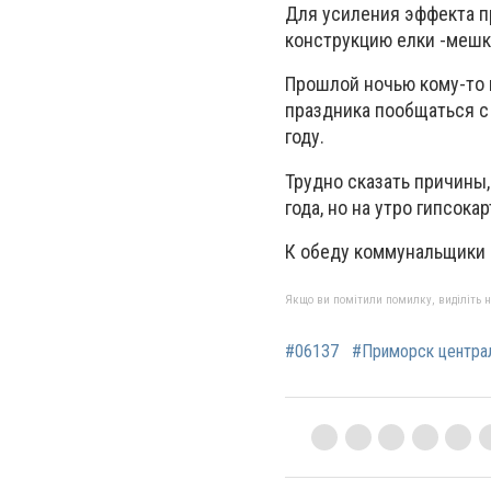
Для усиления эффекта п
конструкцию елки -мешк
Прошлой ночью кому-то 
праздника пообщаться с
году.
Трудно сказать причины,
года, но на утро гипсок
К обеду коммунальщики 
Якщо ви помітили помилку, виділіть нео
#06137
#Приморск центра