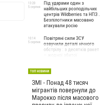
Під ударами один з
13:20
5 серпня
найбільших розподільчих
центрів Wildberries та НПЗ .
Безпілотники масовано
атакували росію
Повітряні сили ЗСУ
10:14
5 серпня
озвучили деталі нічного
обстрілу : з десятків ракет
– жодної збитої
ТОП НОВИНИ
ЗМІ - Понад 48 тисяч
мігрантів повернули до
Марокко після масового