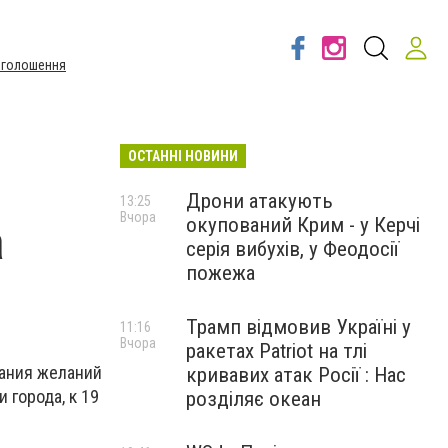
Оголошення
ОСТАННІ НОВИНИ
Дрони атакують
13:25
Вчора
окупований Крим - у Керчі
а
серія вибухів, у Феодосії
пожежа
Трамп відмовив Україні у
11:16
Вчора
ракетах Patriot на тлі
вания желаний
кривавих атак Росії : Нас
 города, к 19
розділяє океан