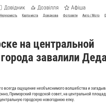
Довідник
Дозвілля
Афіша
Нерухомість
Карта міста
Довідкова
Фотозвіти
Авто / Мото
ске на центральной
города завалили Дед
то всегда ощущение необъяснимого волшебства и загады
онно, Приморский городской совет, на центральной площади
 центральную городскую новогоднюю елку.