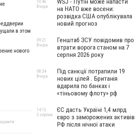
WSJ - Путін може напасти
10:46
ие
Вчора
на НАТО вже восени:
розвідка США опублікувала
новий прогноз
преддверии
ущали в этом
Генштаб ЗСУ повідомив про
09:21
Вчора
втрати ворога станом на 7
рение нового
серпня 2026 року
Під санкції потрапили 19
08:34
Вчора
нових цілей . Британія
вдарила по банках і
«тіньовому флоту» рф
ЄС дасть Україні 1,4 млрд
14:15
5 серпня
євро з заморожених активів
 оцінити
РФ після нічної атаки