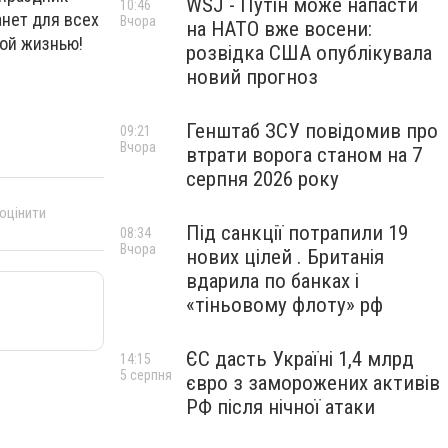
WSJ - Путін може напасти
10:46
анет для всех
Вчора
на НАТО вже восени:
ой жизнью!
розвідка США опублікувала
новий прогноз
Генштаб ЗСУ повідомив про
09:21
Вчора
втрати ворога станом на 7
серпня 2026 року
 оцінити
Під санкції потрапили 19
08:34
Вчора
нових цілей . Британія
вдарила по банках і
«тіньовому флоту» рф
ЄС дасть Україні 1,4 млрд
14:15
5 серпня
євро з заморожених активів
РФ після нічної атаки