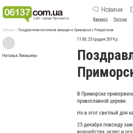
Новини
Вакансії
Погода
Головна
Поздравляем католиков живущих в Приморске с Рождеством
11:00, 25 грудня 2019 р.
Поздравл
Наталья Лякишева
Приморс
В Приморске привержен
православной церкви.
Но в этот светлый для к
25 декабря повсюду зажи
волшебства, чудес и ос