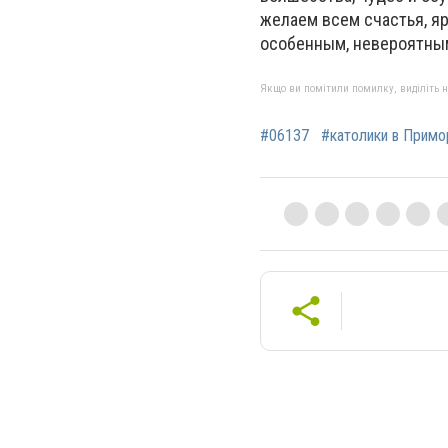
желаем всем счастья, яр
особенным, невероятным
Якщо ви помітили помилку, виділіть нео
#06137
#католики в Примо