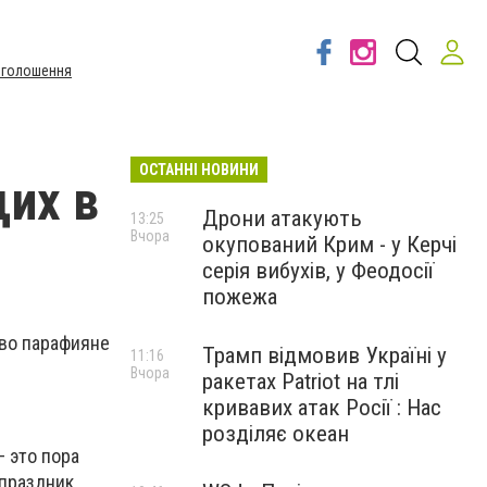
Оголошення
ОСТАННІ НОВИНИ
их в
Дрони атакують
13:25
Вчора
окупований Крим - у Керчі
серія вибухів, у Феодосії
пожежа
во парафияне
Трамп відмовив Україні у
11:16
Вчора
ракетах Patriot на тлі
кривавих атак Росії : Нас
розділяє океан
 это пора
 праздник