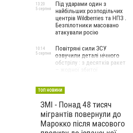
Під ударами один з
13:20
5 серпня
найбільших розподільчих
центрів Wildberries та НПЗ .
Безпілотники масовано
атакували росію
Повітряні сили ЗСУ
10:14
5 серпня
озвучили деталі нічного
обстрілу : з десятків ракет
– жодної збитої
ТОП НОВИНИ
ЗМІ - Понад 48 тисяч
мігрантів повернули до
Марокко після масового