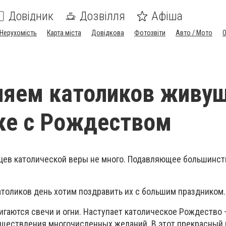
Довідник
Дозвілля
Афіша
Нерухомість
Карта міста
Довідкова
Фотозвіти
Авто / Мото
яем католиков живущ
ке с Рождеством
цев католической веры не много. Подавляющее большинст
атоликов день хотим поздравить их с большим праздником.
гаются свечи и огни. Наступает католическое Рождество –
уществления многочисленных желаний. В этот прекрасный