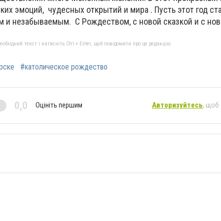
ких эмоций, чудесных открытий и мира . Пусть этот год ст
 и незабываемым. С Рождеством, с новой сказкой и с нов
бхідний текст і натисніть Ctrl + Enter, щоб повідомити про це редакцію
рске
#католическое рождество
0,0
Оцініть першим
Авторизуйтесь
, щоб