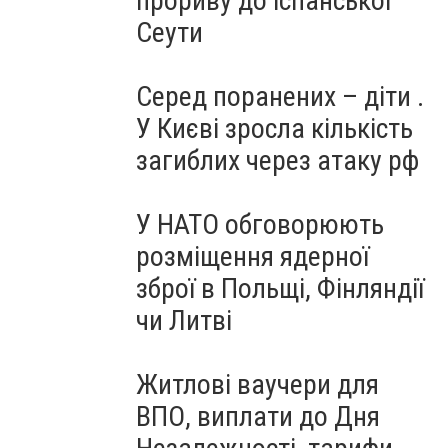
прориву до іспанської
Сеути
Серед поранених – діти .
У Києві зросла кількість
загиблих через атаку рф
У НАТО обговорюють
розміщення ядерної
зброї в Польщі, Фінляндії
чи Литві
Житлові ваучери для
ВПО, виплати до Дня